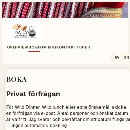
OVERVIEW
BOKA
OM MIG
KONTAKT
TURER
SV
EN
BOKA
Privat förfrågan
För Wild Dinner, Wild lunch eller egna önskemål: skicka
en förfrågan via e-post. Antal personer och önskat datum
är valfritt. Jag svarar och bekräftar om ett datum fungera
— ingen automatisk bokning.