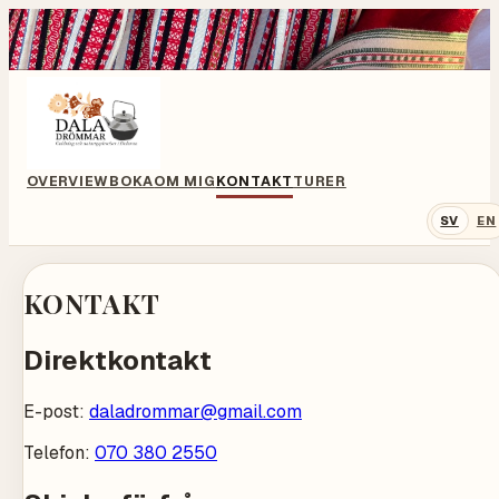
OVERVIEW
BOKA
OM MIG
KONTAKT
TURER
SV
EN
KONTAKT
Direktkontakt
E-post:
daladrommar@gmail.com
Telefon:
070 380 2550