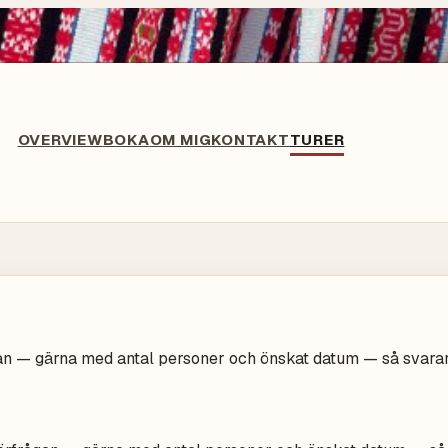
OVERVIEW
BOKA
OM MIG
KONTAKT
TURER
gan — gärna med antal personer och önskat datum — så svarar 