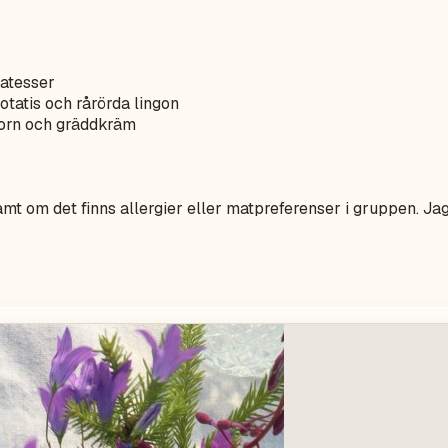
katesser
otatis och rårörda lingon
torn och gräddkräm
mt om det finns allergier eller matpreferenser i gruppen. Jag