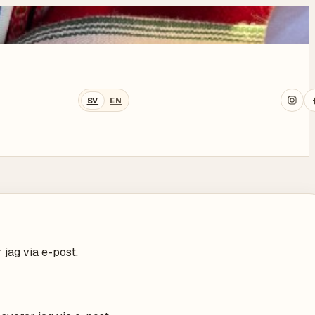
SV
EN
jag via e-post.