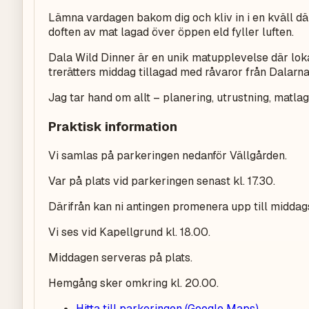
Lämna vardagen bakom dig och kliv in i en kväll dä
doften av mat lagad över öppen eld fyller luften.
Dala Wild Dinner är en unik matupplevelse där lo
trerätters middag tillagad med råvaror från Dalarn
Jag tar hand om allt – planering, utrustning, matla
Praktisk information
Vi samlas på parkeringen nedanför Vällgården.
Var på plats vid parkeringen senast kl. 17.30.
Därifrån kan ni antingen promenera upp till middags
Vi ses vid Kapellgrund kl. 18.00.
Middagen serveras på plats.
Hemgång sker omkring kl. 20.00.
Hitta till parkeringen (Google Maps)