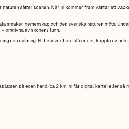
r naturen sätter scenen. När ni kommer fram väntar ett vack
kala smaker, gemenskap och den svenska naturen möts. Under
a – omgivna av skogens lugn.
gning och dukning. Ni behöver bara slå er ner, koppla av och 
platsen på egen hand (ca 2 km, ni får digital karta) eller så 